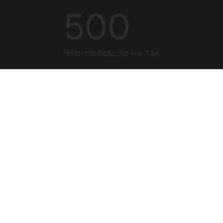
500
Что-то пошло не так