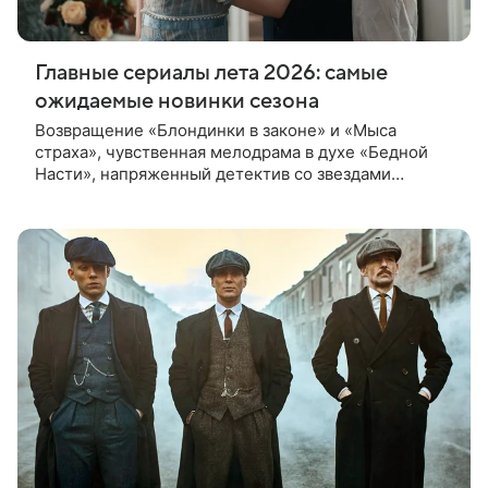
Главные сериалы лета 2026: самые
ожидаемые новинки сезона
Возвращение «Блондинки в законе» и «Мыса
страха», чувственная мелодрама в духе «Бедной
Насти», напряженный детектив со звездами
«Разделения» и «Аватара», а также жесткая
криминальная драма с Ларисой Гузеевой — все эти
разнообразные сюжеты ищите в новых сериалах
лета 2026