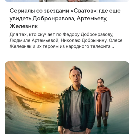
Сериалы со звездами «Сватов»: где еще
увидеть Добронравова, Артемьеву,
Железняк
Для тех, кто скучает по Федору Добронравову,
Людмиле Артемьевой, Николаю Добрынину, Олесе
Железняк и их героям из народного телехита
«Сваты», — подборка свежих сериалов с участием
любимых артистов, которые можно посмотреть
онлайн