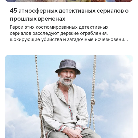
45 атмосферных детективных сериалов о
прошлых временах
Герои этих костюмированных детективных
сериалов расследуют дерзкие ограбления,
шокирующие убийства и загадочные исчезновения
в атмосфере разных эпох — перенеситесь во
времени и разгадывайте тайны прошлого вместе с
ними!