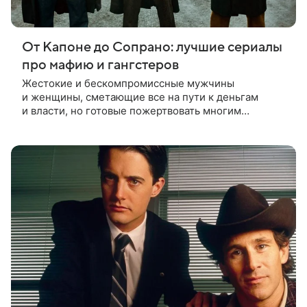
От Капоне до Сопрано: лучшие сериалы
про мафию и гангстеров
Жестокие и бескомпромиссные мужчины
и женщины, сметающие все на пути к деньгам
и власти, но готовые пожертвовать многим
ради семьи, — в нашей межконтинентальной
подборке лучших криминальных сериалов про
мафию, кланы и гангстеров всех мастей