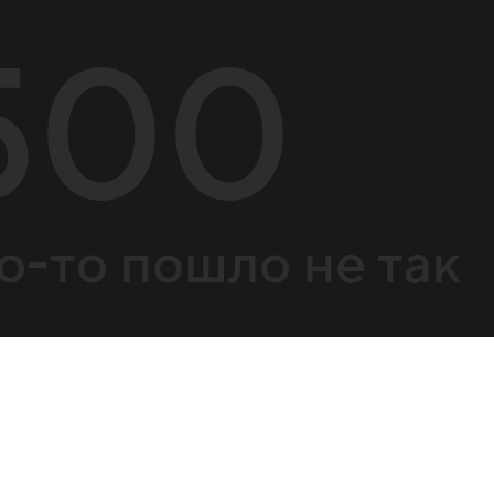
500
о-то пошло не так