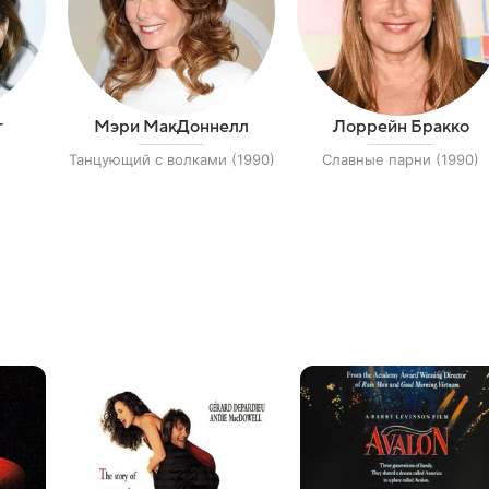
г
Мэри МакДоннелл
Лоррейн Бракко
Танцующий с волками (1990)
Славные парни (1990)