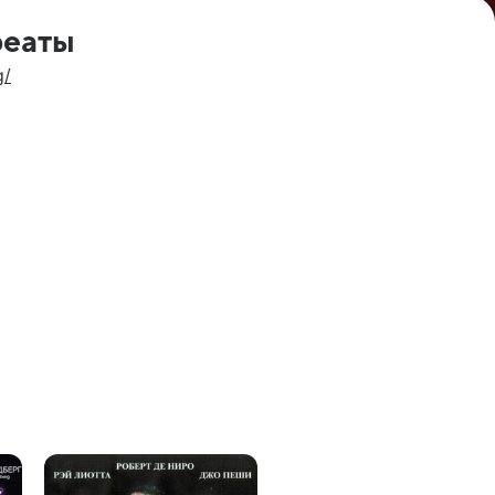
реаты
g/