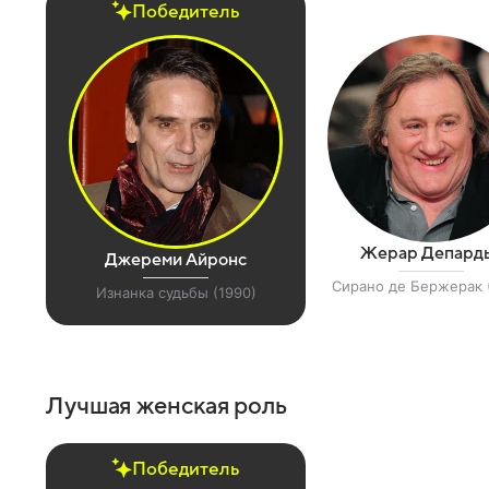
Победитель
Жерар Депард
Джереми Айронс
Сирано де Бержерак 
Изнанка судьбы (1990)
Лучшая женская роль
Победитель