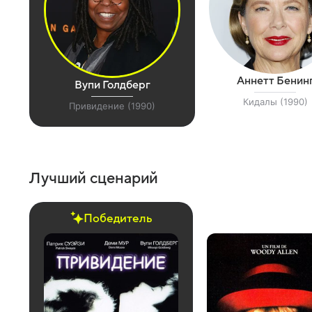
Аннетт Бенин
Вупи Голдберг
Кидалы (1990)
Привидение (1990)
Лучший сценарий
Победитель