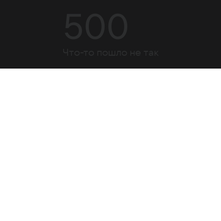
500
Что-то пошло не так