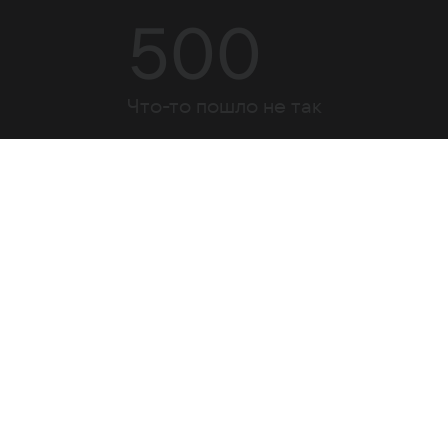
500
Что-то пошло не так