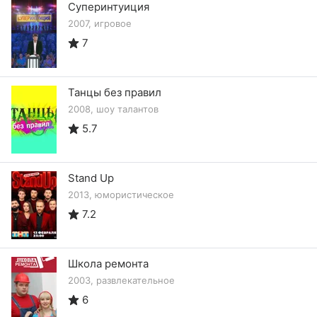
Суперинтуиция
2007, игровое
7
Танцы без правил
2008, шоу талантов
5.7
Stand Up
2013, юмористическое
7.2
Школа ремонта
2003, развлекательное
6