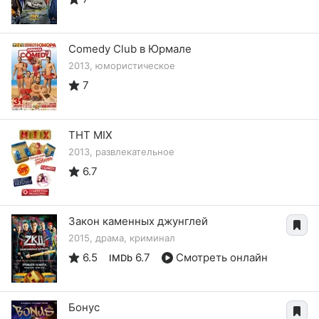
Comedy Club в Юрмале
2013, юмористическое
7
ТНТ MIX
2013, развлекательное
6.7
Закон каменных джунглей
2015, драма, криминал
6.5
6.7
Смотреть онлайн
IMDb
Бонус