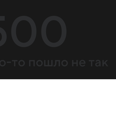
500
о-то пошло не так