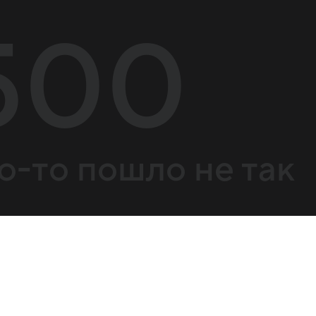
500
о-то пошло не так