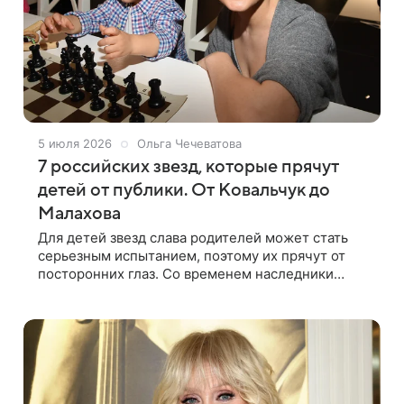
5 июля 2026
Ольга Чечеватова
7 российских звезд, которые прячут
детей от публики. От Ковальчук до
Малахова
Для детей звезд слава родителей может стать
серьезным испытанием, поэтому их прячут от
посторонних глаз. Со временем наследники
знаменитостей все же попадают в поле зрения.
Правда, кое-кому из селебрити удается