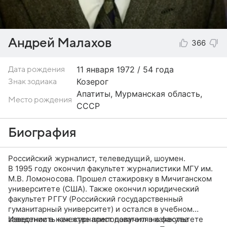
Андрей Малахов
366
11 января
1972 / 54 года
Дата рождения
Козерог
Знак зодиака
Апатиты, Мурманская область,
Место рождения
СССР
Биография
Российский журналист, телеведущий, шоумен.
В 1995 году окончил факультет журналистики МГУ им.
М.В. Ломоносова. Прошел стажировку в Мичиганском
университете (США). Также окончил юридический
факультет РГГУ (Российский государственный
гуманитарный университет) и остался в учебном
заведении в качестве преподавателя на факультете
Известность как журналист получил в качестве