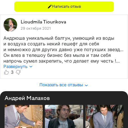
Написать отзыв
Lioudmila Tiourikova
29 октября 2021
Андрюша уникальный балтун, умеющий из воды
и воздуха создать некий гешефт для себя
и немножко для других давно уже потухших звезд...
Он влез в телешоу бизнес без мыла и там себя
напрочь сумел закрепить, что делает ему честь !
А в целом, Малахов типичный представитель
Развернуть
отечественного ТВ, которого я назвал — родной
3
брат Маяковского в худшем виде.
Показать все отзывы
Андрей Малахов