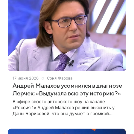
17 июня 2026
Соня Жарова
Андрей Малахов усомнился в диагнозе
Лерчек: «Выдумала всю эту историю?»
В эфире своего авторского шоу на канале
«Россия 1» Андрей Малахов решил выяснить у
Даны Борисовой, что она думает о громкой
истории с блогершей Лерчек (Валерия
Чекалина). Сейчас девушка борется с
онкологическим