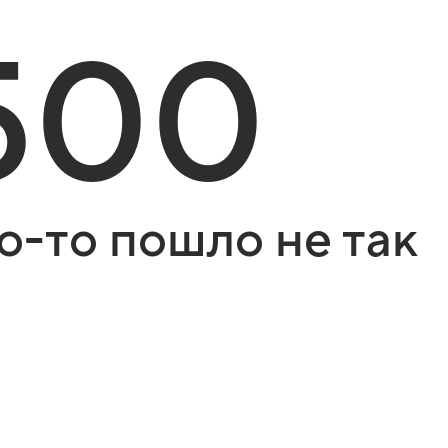
500
о-то пошло не так