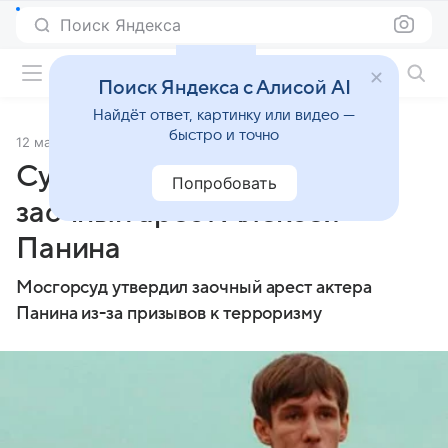
Поиск Яндекса
Фильмы онлайн
Поиск Яндекса с Алисой AI
Найдёт ответ, картинку или видео —
быстро и точно
12 марта 2024
Источник:
Газета.Ru
Суд оставил без изменений
Попробовать
заочный арест Алексея
Панина
Мосгорсуд утвердил заочный арест актера
Панина из-за призывов к терроризму