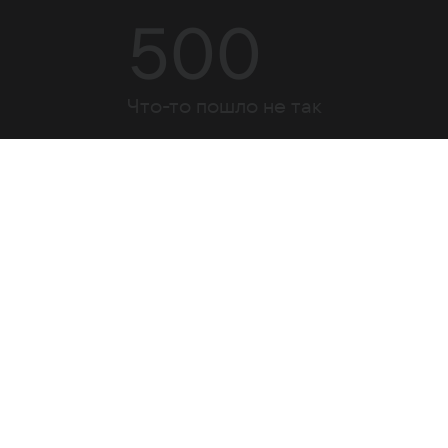
500
Что-то пошло не так