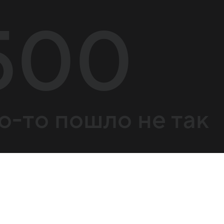
500
о-то пошло не так