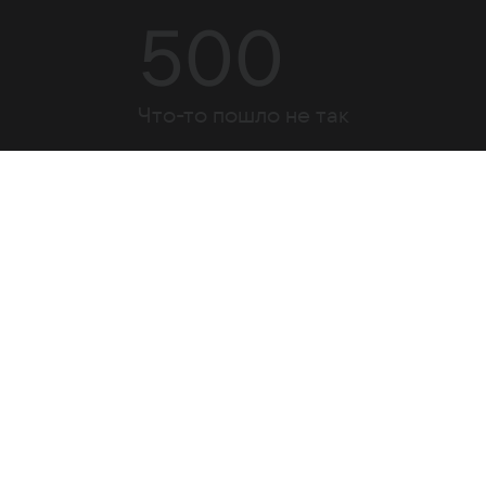
500
Что-то пошло не так