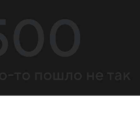
500
о-то пошло не так