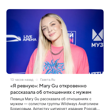
крошечном черном бикини на пляже в Италии.
Ее старшая дочь Сарина для отдыха выбрала
бандо
13 часов назад
Газета.Ru
«Я ревную»: Mary Gu откровенно
рассказала об отношениях с мужем
Певица Mary Gu рассказала об отношениях с
мужем — солистом группы Wildways Анатолием
Борисовым. Артистку цитирует издание Popcake.