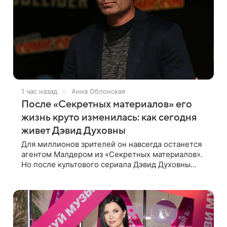
1 час назад
Анна Облонская
После «Секретных материалов» его
жизнь круто изменилась: как сегодня
живет Дэвид Духовны
Для миллионов зрителей он навсегда останется
агентом Малдером из «Секретных материалов».
Но после культового сериала Дэвид Духовны
сумел построить новую карьеру и найти себя
сразу в нескольких профессиях.