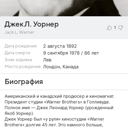
Джек Л. Уорнер
1
Jack L. Warner
2 августа
1892
Дата рождения
9 сентября 1978 / 86 лет
Дата смерти
Лев
Знак зодиака
Лондон, Канада
Место рождения
Биография
Американский и канадский продюсер и киномагнат.
Президент студии «Warner Brothers» в Голливуде.
Полное имя — Джек Леонард Уорнер (урожденный
Якоб Уорнер).
Джек Уорнер был «у руля» киностудии «Warner
Brothers» долгие 45 лет. Это намного больше,