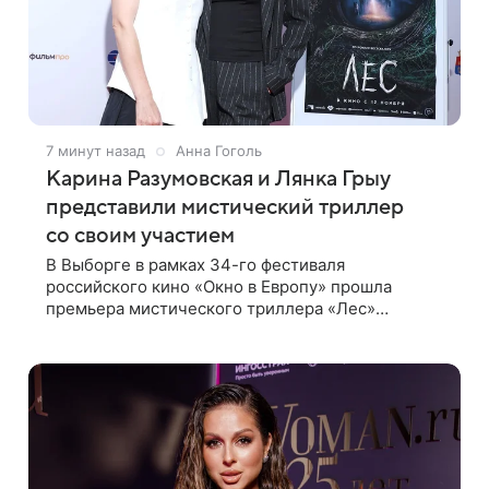
7 минут назад
Анна Гоголь
Карина Разумовская и Лянка Грыу
представили мистический триллер
со своим участием
В Выборге в рамках 34-го фестиваля
российского кино «Окно в Европу» прошла
премьера мистического триллера «Лес»
режиссера Гамлета Дульяна («Мы»). Первым
зрителям фильм представили режиссер, члены
съемочной