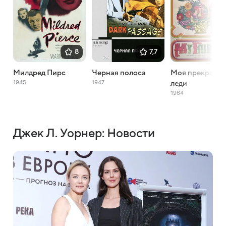
8
7,7
Милдред Пирс
Черная полоса
Моя прекрасна
1945
1947
леди
1964
Джек Л. Уорнер: Новости