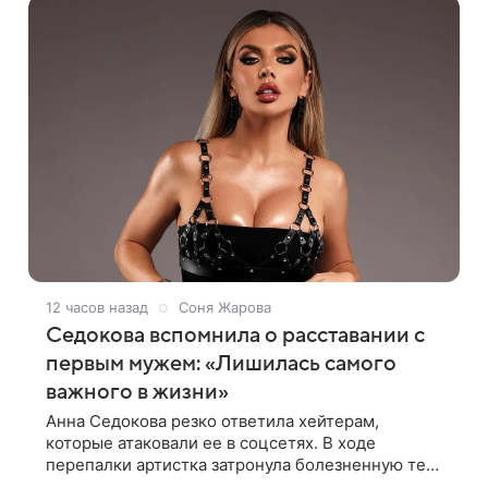
12 часов назад
Соня Жарова
Седокова вспомнила о расставании с
первым мужем: «Лишилась самого
важного в жизни»
Анна Седокова резко ответила хейтерам,
которые атаковали ее в соцсетях. В ходе
перепалки артистка затронула болезненную тему
первого брака и заявила, что чужие судьбы — не