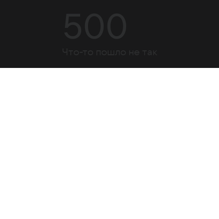
500
Что-то пошло не так