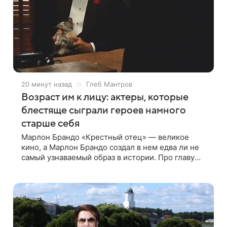
20 минут назад
Глеб Мантров
Возраст им к лицу: актеры, которые
блестяще сыграли героев намного
старше себя
Марлон Брандо «Крестный отец» — великое
кино, а Марлон Брандо создал в нем едва ли не
самый узнаваемый образ в истории. Про главу
мафиозного клана дона Вито Корлеоне знают
даже те, кто не смотрел картину