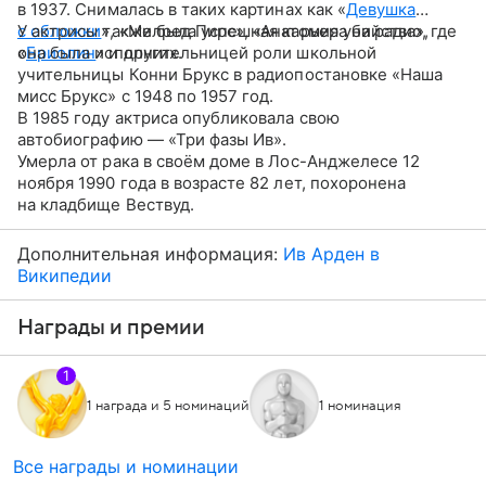
в 1937. Снималась в таких картинах как «
Девушка
с обложки
У актрисы также была успешная карьера на радио, где
», «Милред Пирс», «Анатомия убийства»,
«
она была исполнительницей роли школьной
Бриолин
» и других.
учительницы Конни Брукс в радиопостановке «Наша
мисс Брукс» с 1948 по 1957 год.
В 1985 году актриса опубликовала свою
автобиографию — «Три фазы Ив».
Умерла от рака в своём доме в Лос-Анджелесе 12
ноября 1990 года в возрасте 82 лет, похоронена
на кладбище Вествуд.
Дополнительная информация:
Ив Арден в
Википедии
Награды и премии
1
1 награда и 5 номинаций
1 номинация
Все награды и номинации