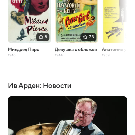
8
7,3
Милдред Пирс
Девушка с обложки
Анатомия убий
1945
1944
1959
Ив Арден: Новости