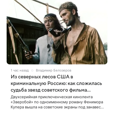
1 час назад
Владимир Белозеров
Из северных лесов США в
криминальную Россию: как сложилась
судьба звезд советского фильма
«Зверобой»
Двухсерийная приключенческая кинолента
«Зверобой» по одноименному роману Фенимора
Купера вышла на советские экраны под занавес
существования СССР — в 1990 году. Фильм стал