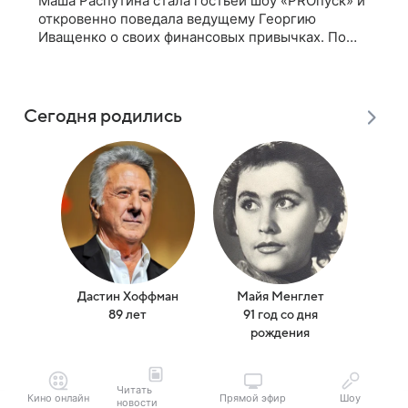
Маша Распутина стала гостьей шоу «PROпуск» и
откровенно поведала ведущему Георгию
Иващенко о своих финансовых привычках. По
словам артистки, она давно перестала следить за
тратами и может позволить себе жить,
Сегодня родились
Дастин Хоффман
Майя Менглет
Ма
89 лет
91 год со дня
(
рождения
Читать
Кино онлайн
Прямой эфир
Шоу
новости