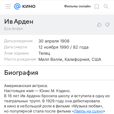
Фильмы онлайн
Ив Арден
Eve Arden
30 апреля
1908
Дата рождения
12 ноября 1990 / 82 года
Дата смерти
Телец
Знак зодиака
Милл Вэлли, Калифорния, США
Место рождения
Биография
Американская актриса.
Настоящее имя — Юнис М. Кэденс.
В 16 лет Ив Арденн бросила школу и вступила в одну из
театральных трупп. В 1929 году она дебютировала
в кино в небольшой роли в фильме «Музыка любви»,
но популярной стала после фильма «
Дверь на сцену
»