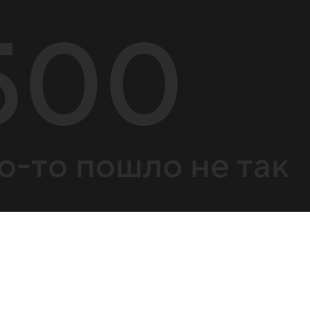
500
о-то пошло не так