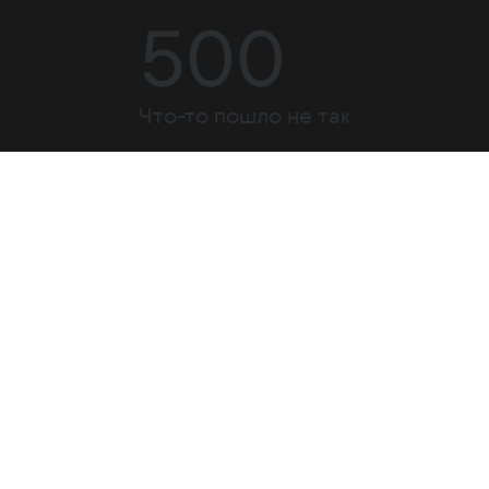
500
Что-то пошло не так