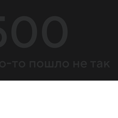
500
о-то пошло не так