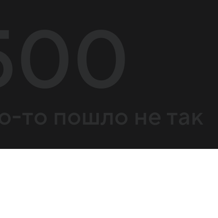
500
о-то пошло не так