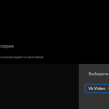
Телепрограмма
Звезды
серия
о сопровождается рекламой.
Выберите
Vk Video