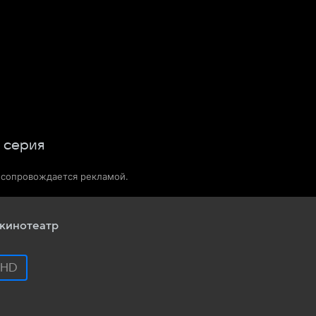
Телепрограмма
Звезды
серия
о сопровождается рекламой.
кинотеатр
HD