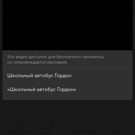
Школьный автобус Гордон (Gogobus) доступна для
бесплатного онлайн-просмотра.
Это видео доступно для бесплатного просмотра,
но сопровождается рекламой.
Школьный автобус Гордон
«Школьный автобус Гордон»
Читать
Кино онлайн
Прямой эфир
Шоу
новости