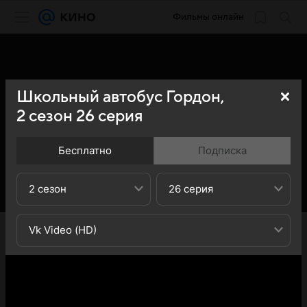
Фильмы онлайн
Школьный автобус Гордон,
2
сезон
26
серия
Бесплатно
Подписка
2 сезон
26 серия
«Кино Mail» представляет вашему вниманию 26-ю
Vk Video (HD)
серию 2-го сезона сериала Школьный автобус Гордон
(Gogobus): вы можете ознакомиться с кратким
содержанием 26-й серии 2-ого сезона телесериала
Школьный автобус Гордон (Gogobus) - обратите
внимание, что 26-я серия 2-го сезона сериала