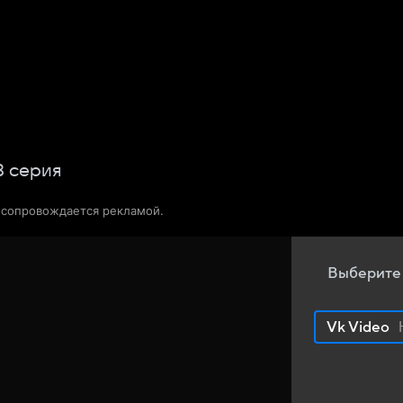
Телепрограмма
Звезды
8
серия
о сопровождается рекламой.
Выберите
Vk Video