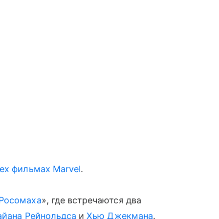
ех фильмах Marvel
.
 Росомаха
», где встречаются два
айана Рейнольдса
и
Хью Джекмана
.