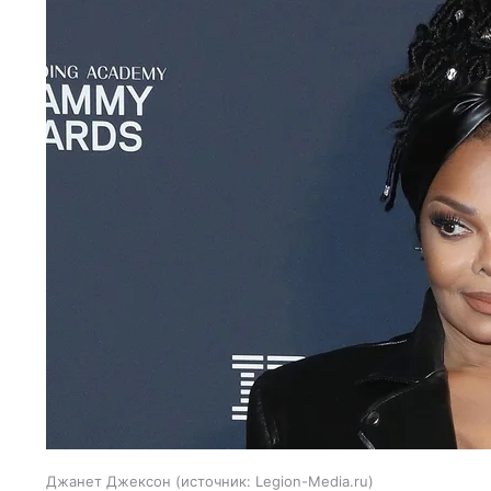
Джанет Джексон
источник:
Legion-Media.ru