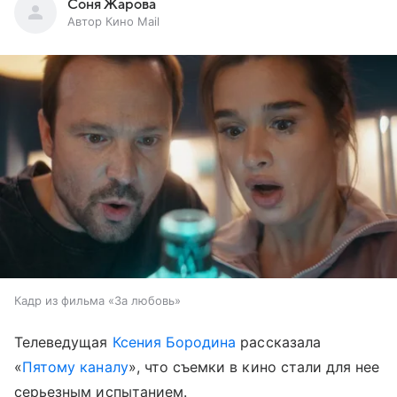
Соня Жарова
Автор Кино Mail
Кадр из фильма «За любовь»
Телеведущая
Ксения Бородина
рассказала
«
Пятому каналу
», что съемки в кино стали для нее
серьезным испытанием.