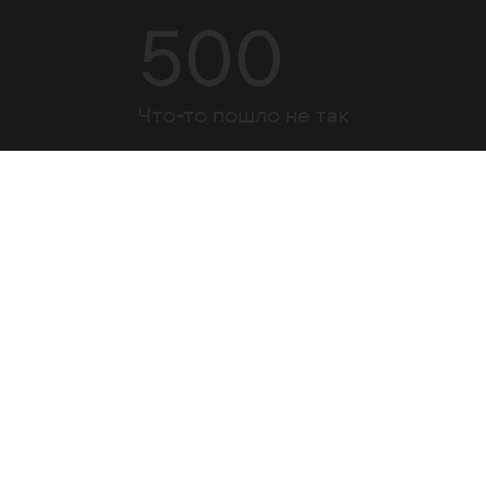
500
Что-то пошло не так