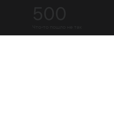
500
Что-то пошло не так