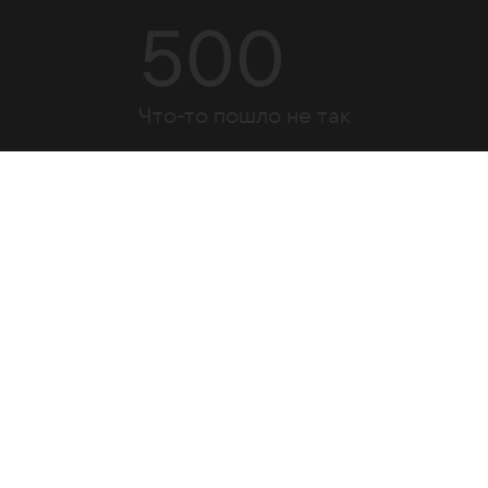
500
Что-то пошло не так