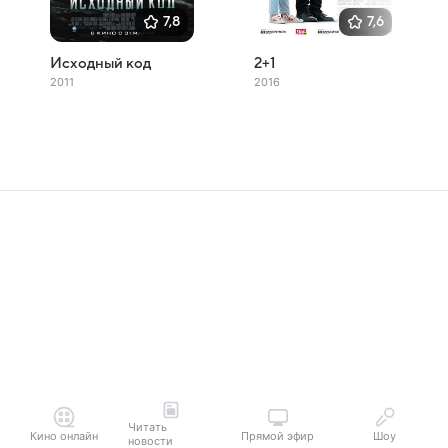
7,8
7,6
Исходный код
2+1
2011
2016
Читать
Кино онлайн
Прямой эфир
Шоу
новости