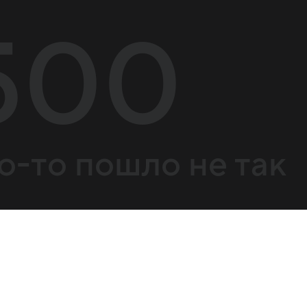
500
о-то пошло не так