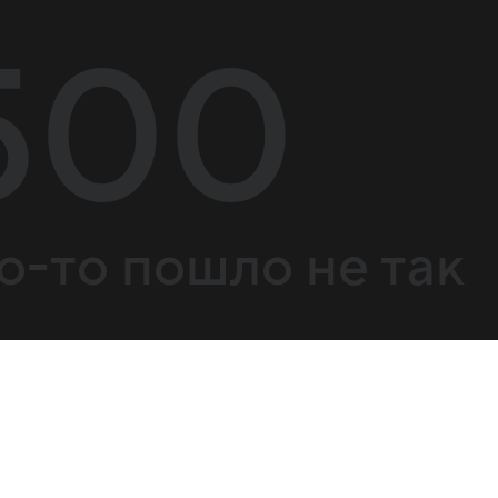
500
о-то пошло не так