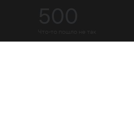
500
Что-то пошло не так