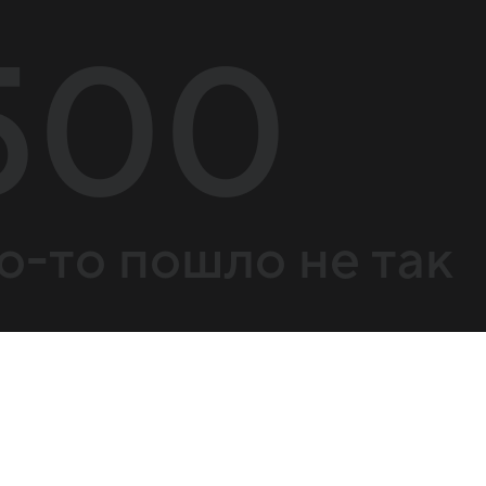
500
о-то пошло не так