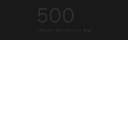
500
Что-то пошло не так