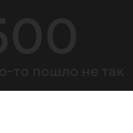
500
о-то пошло не так