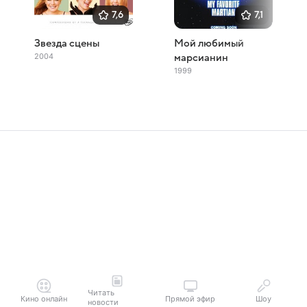
7,6
7,1
Звезда сцены
Мой любимый
2004
марсианин
1999
Читать
Кино онлайн
Прямой эфир
Шоу
новости