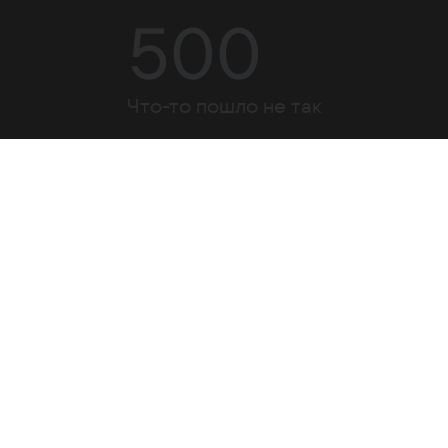
500
Что-то пошло не так