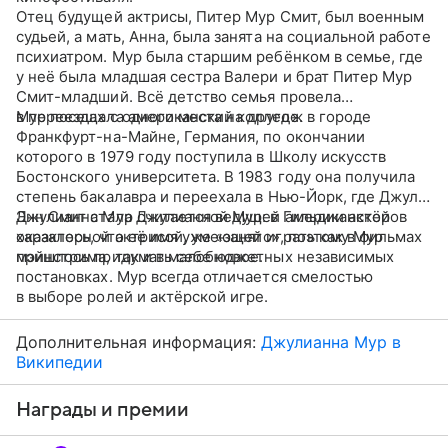
Отец будущей актрисы, Питер Мур Смит, был военным
судьей, а мать, Анна, была занята на социальной работе
психиатром. Мур была старшим ребёнком в семье, где
у неё была младшая сестра Валери и брат Питер Мур
Смит-младший. Всё детство семья провела
в переездах с одного места на другое.
Мур посещала американский колледж в городе
Франкфурт-на-Майне, Германия, по окончании
которого в 1979 году поступила в Школу искусств
Бостонского университета. В 1983 году она получила
степень бакалавра и переехала в Нью-Йорк, где Джули
Энн Смит стала Джулианной Мур: в Гильдии актёров
Джулианна Мур считается ведущей американской
оказалось, что её имя уже «занято», поэтому Мур
характерной актрисой, умеющей играть как в фильмах
пришлось придумать себе новое.
мэйнстрима, так и в малобюджетных независимых
постановках. Мур всегда отличается смелостью
в выборе ролей и актёрской игре.
Дополнительная информация:
Джулианна Мур в
Википедии
Награды и премии