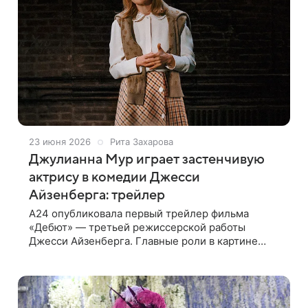
23 июня 2026
Рита Захарова
Джулианна Мур играет застенчивую
актрису в комедии Джесси
Айзенберга: трейлер
A24 опубликовала первый трейлер фильма
«Дебют» — третьей режиссерской работы
Джесси Айзенберга. Главные роли в картине
исполняют Джулианна Мур и Пол Джаматти из
«Оставленных». Сам Айзенберг не только
поставил