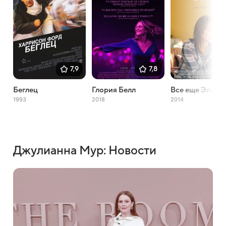
7,9
7,8
Беглец
Глория Белл
Все еще Элис
1993
2018
2014
Джулианна Мур: Новости