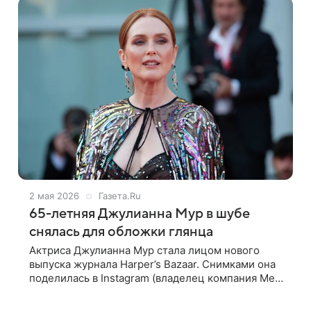
2 мая 2026
Газета.Ru
65-летняя Джулианна Мур в шубе
снялась для обложки глянца
Актриса Джулианна Мур стала лицом нового
выпуска журнала Harper’s Bazaar. Снимками она
поделилась в Instagram (владелец компания Meta
признана в России экстремистской и запрещена).
65-летняя Джулианна Мур