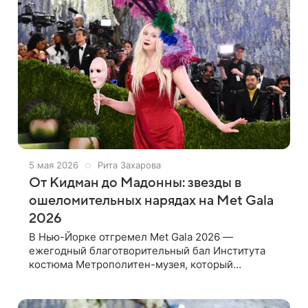
5 мая 2026
Рита Захарова
От Кидман до Мадонны: звезды в
ошеломительных нарядах на Met Gala
2026
В Нью-Йорке отгремел Met Gala 2026 —
ежегодный благотворительный бал Института
костюма Метрополитен-музея, который
называют «модным Оскаром». По «красной
дорожке» в умопомрачительных нарядах прошли
Николь