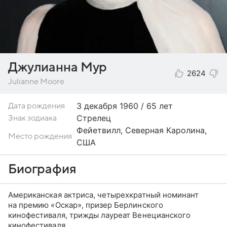
Джулианна Мур
2624
Julianne Moore
3 декабря
1960 / 65 лет
Дата рождения
Стрелец
Знак зодиака
Фейетвилл, Северная Каролина,
Место рождения
США
Биография
Американская актриса, четырехкратный номинант
на премию «Оскар», призер Берлинского
кинофестиваля, трижды лауреат Венецианского
кинофестиваля.