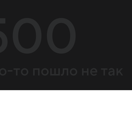
500
о-то пошло не так