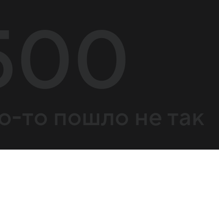
500
о-то пошло не так