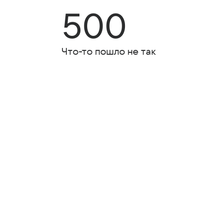
500
Что-то пошло не так