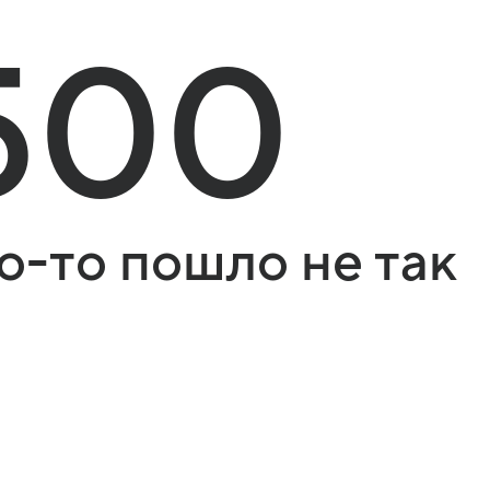
500
о-то пошло не так