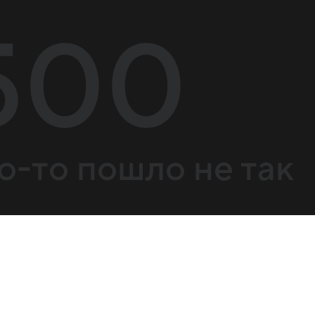
500
о-то пошло не так