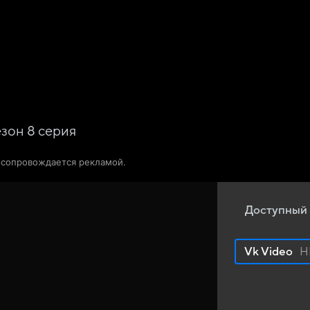
Телепрограмма
Звезды
езон
8
серия
о сопровождается рекламой.
Доступный 
Vk Video
H