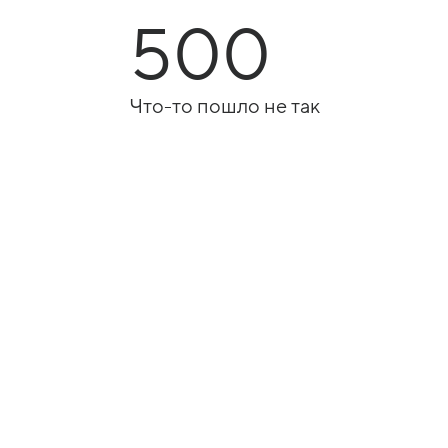
500
Что-то пошло не так