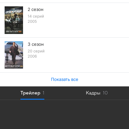
2 сезон
14 серий
2005
3 сезон
20 серий
2006
Показать все
Трейлер
1
Кадры
10