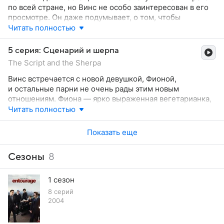
лишив их многомиллионного контракта.
на вечеринке, советует Эрику, не позволять Винсу
по всей стране, но Винс не особо заинтересован в его
сходить с ума с Phantom'ом. Кажется, будто пульс
просмотре. Он даже подумывает, о том, чтобы
жизни новоявленной звезды замедляется, но он вновь
провести премьерный вечер, отрываясь со своими
Читать полностью
набирает обороты следующим утром, когда «Нью-Йорк
друзьями. Следуя за ним, Эрик забивает на премьеру
Таймс» объявляет Винса «Новым Джонни Деппом».
и назначает свидание Эмили, а как только Винс узнает
5 серия: Сценарий и шерпа
Теперь Эрику остается лишь придумать, как вернуть
об этом, и объявляет «вечер свиданий»- по выражению
The Script and the Sherpa
Rolls.
Эрика.
Винс встречается с новой девушкой, Фионой,
и остальные парни не очень рады этим новым
отношениям. Фиона — ярко выраженная вегетарианка,
заставляющая Винса перестраивать свои привычки,
Читать полностью
чтобы она была счастлива. Такая ситуация
не устраивает Черепаху, Эрика и Драму, которые видят
Показать еще
в ней потенциальную Йоко Оно, способную разрушить
карьеру Винса…… а также ту сладкую жизнь, которую
Сезоны
8
они себе устроили.
1 сезон
8 серий
2004