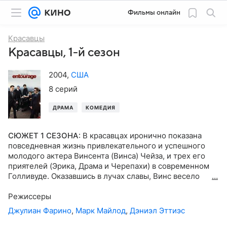
Фильмы онлайн
Красавцы
Красавцы, 1-й сезон
2004
,
США
8 серий
ДРАМА
КОМЕДИЯ
СЮЖЕТ 1 СЕЗОНА
:
В красавцах иронично показана
повседневная жизнь привлекательного и успешного
молодого актера Винсента (Винса) Чейза, и трех его
приятелей (Эрика, Драма и Черепахи) в современном
Голливуде. Оказавшись в лучах славы, Винс весело
проводит время с друзьями, которые помогают ему
оставаться приземленным. Сериал основан на личном
Режиссеры
опыте тех, кто работает в этой индустрии, чтобы
Джулиан Фарино
,
Марк Майлод
,
Дэниэл Эттиэс
проиллюстрировать негативные стороны образа жизни
современных знаменитостей. Сериал повествует о том,