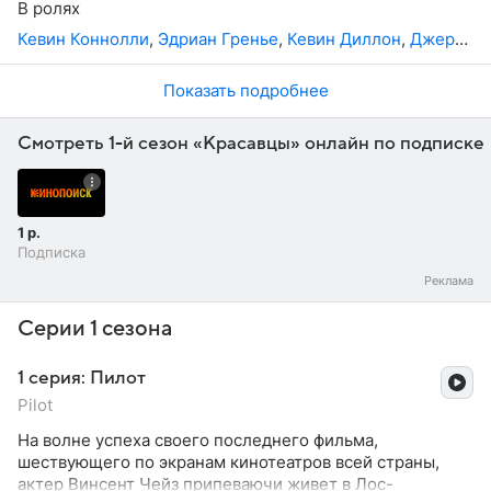
В ролях
как сложно завязать искренние отношения и
Кевин Коннолли
,
Эдриан Гренье
,
Кевин Диллон
,
Джерри Феррара
самоопределиться в мире стремительно
развивающегося шоу бизнеса.
Показать подробнее
Смотреть 1-й сезон «Красавцы» онлайн по подписке
1 р.
Подписка
Серии 1 сезона
1 серия: Пилот
Pilot
На волне успеха своего последнего фильма,
шествующего по экранам кинотеатров всей страны,
актер Винсент Чейз припеваючи живет в Лос-